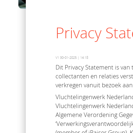
Privacy Sta
V1 30-01-2025 | 14:18
Dit Privacy Statement is van
collectanten en relaties ver
verkregen vanuit bezoek aan
Vluchtelingenwerk Nederland 
Vluchtelingenwerk Nederland
Algemene Verordening Gegev
‘Verwerkingsverantwoordelijk
(member of iRaiser Group). K