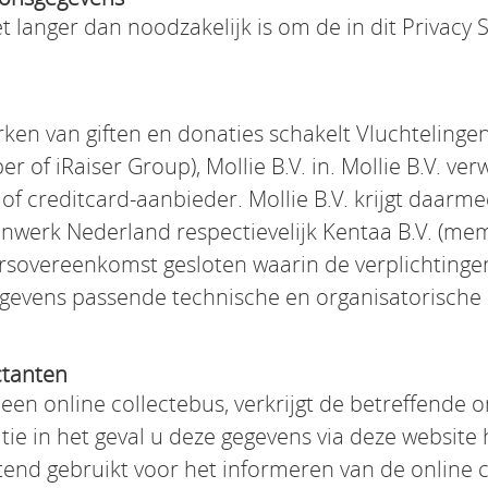
t langer dan noodzakelijk is om de in dit Privac
ken van giften en donaties schakelt Vluchtelinge
 of iRaiser Group), Mollie B.V. in. Mollie B.V. ver
f creditcard-aanbieder. Mollie B.V. krijgt daarme
nwerk Nederland respectievelijk Kentaa B.V. (mem
rsovereenkomst gesloten waarin de verplichtingen
evens passende technische en organisatorische 
ctanten
een online collectebus, verkrijgt de betreffende o
e in het geval u deze gegevens via deze website 
end gebruikt voor het informeren van de online c