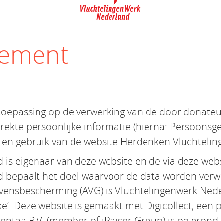
tement
 toepassing op de verwerking van de door donateurs
strekte persoonlijke informatie (hierna: Persoons
 en gebruik van de website Herdenken Vluchteli
is eigenaar van deze website en de via deze webs
 bepaalt het doel waarvoor de data worden verw
ensbescherming (AVG) is Vluchtelingenwerk Ned
e’. Deze website is gemaakt met Digicollect, een 
entaa B.V. (member of iRaiser Group) is op grond 