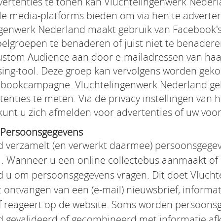
vertenties te tonen kan Vluchtelingenwerk Nede
le media-platforms bieden om via hen te adverte
genwerk Nederland maakt gebruik van Facebook's 
elgroepen te benaderen of juist niet te benadere
stom Audience aan door e-mailadressen van haa
sing-tool. Deze groep kan vervolgens worden geko
cebookcampagne. Vluchtelingenwerk Nederland ge
rtenties te meten. Via de privacy instellingen van 
kunt u zich afmelden voor advertenties of uw voor
w Persoonsgegevens
 verzamelt (en verwerkt daarmee) persoonsgegeve
 . Wanneer u een online collectebus aanmaakt of 
d u om persoonsgegevens vragen. Dit doet Vluch
et ontvangen van een (e-mail) nieuwsbrief, informa
t of reageert op de website. Soms worden persoon
 gevalideerd of gecombineerd met informatie afk