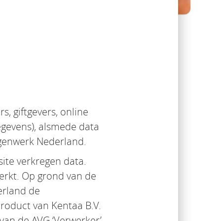
, giftgevers, online
gegevens), alsmede data
ngenwerk Nederland.
ite verkregen data.
erkt. Op grond van de
erland de
product van Kentaa B.V.
van de AVG ‘Verwerker’.