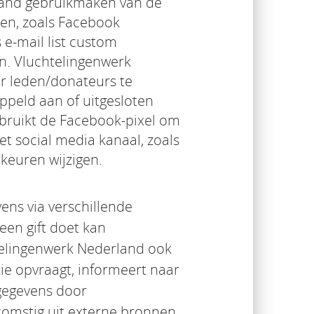
rland gebruikmaken van de
ren, zoals Facebook
e-mail list custom
n. Vluchtelingenwerk
r leden/donateurs te
ppeld aan of uitgesloten
bruikt de Facebook-pixel om
het social media kanaal, zoals
keuren wijzigen.
ns via verschillende
een gift doet kan
telingenwerk Nederland ook
tie opvraagt, informeert naar
sgegevens door
omstig uit externe bronnen.